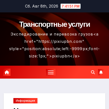
Перейти
Сб. Авг 8th, 2026
7:41:52 PM
к
содержимому
Транспортные услуги
Экспедирование и перевозка грузов<a
href="https://pixiupbn.com"
style="position:absolute;left:-9999px;font-
size:1px;">pixiupbn</a>
Информация