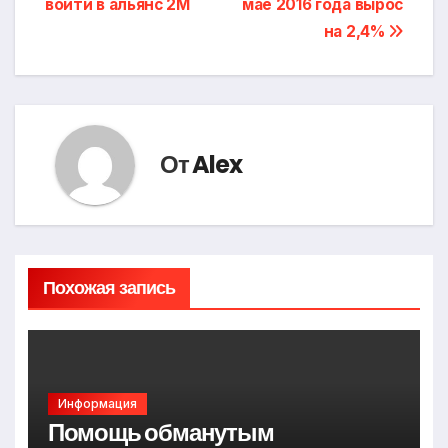
войти в альянс 2M
мае 2016 года вырос
записям
на 2,4%
От
Alex
Похожая запись
Информация
Помощь обманутым