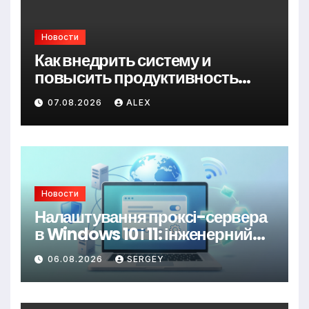
Новости
Как внедрить систему и
повысить продуктивность
сотрудников организуя
07.08.2026
ALEX
корпоративное питание
Новости
Налаштування проксі-сервера
в Windows 10 і 11: інженерний
підхід до керування трафіком
06.08.2026
SERGEY