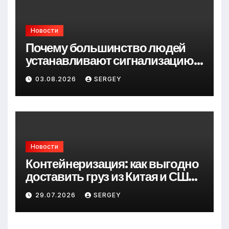
Новости
Почему большинство людей
устанавливают сигнализацию
для дома слишком поздно?
03.08.2026
SERGEY
Новости
Контейнеризация: как выгодно
доставить груз из Китая и США
в Украину
29.07.2026
SERGEY