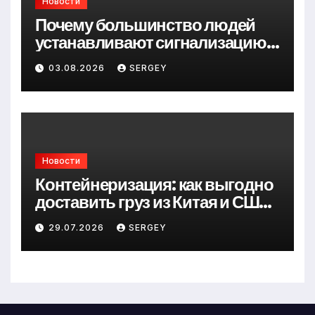
Новости
Почему большинство людей
устанавливают сигнализацию
для дома слишком поздно?
03.08.2026
SERGEY
Новости
Контейнеризация: как выгодно
доставить груз из Китая и США
в Украину
29.07.2026
SERGEY