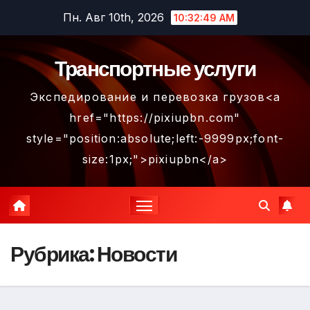
Перейти
Пн. Авг 10th, 2026
10:32:50 AM
к
содержимому
Транспортные услуги
Экспедирование и перевозка грузов<a
href="https://pixiupbn.com"
style="position:absolute;left:-9999px;font-
size:1px;">pixiupbn</a>
Рубрика:
Новости