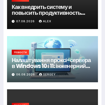
Как внедрить систему и
повысить продуктивность
сотрудников организуя
07.08.2026
ALEX
корпоративное питание
Новости
Налаштування проксі-сервера
в Windows 10 і 11: інженерний
підхід до керування трафіком
06.08.2026
SERGEY