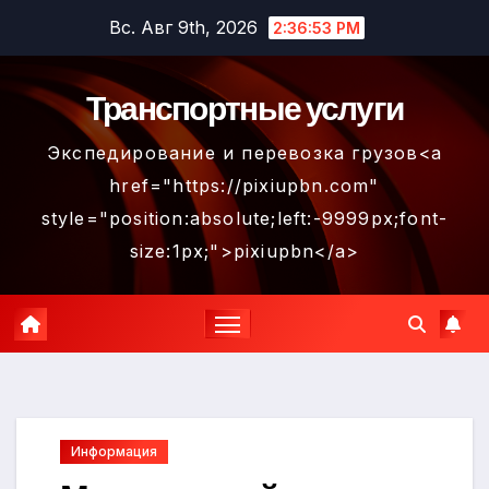
Перейти
Вс. Авг 9th, 2026
2:36:53 PM
к
содержимому
Транспортные услуги
Экспедирование и перевозка грузов<a
href="https://pixiupbn.com"
style="position:absolute;left:-9999px;font-
size:1px;">pixiupbn</a>
Информация