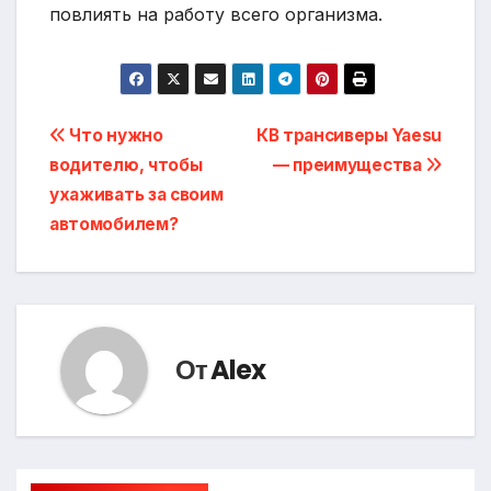
повлиять на работу всего организма.
Навигация
Что нужно
КВ трансиверы Yaesu
водителю, чтобы
— преимущества
по
ухаживать за своим
записям
автомобилем?
От
Alex