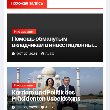
Похожая запись
Информация
Помощь обманутым
вкладчикам в инвестиционные
проекты, МФО, КПК и
ОКТ 27, 2024
ALEX
финансовые пирамиды
Информация
Karriere und Politik des
Präsidenten Usbekistans
СЕН 22, 2023
ALEX