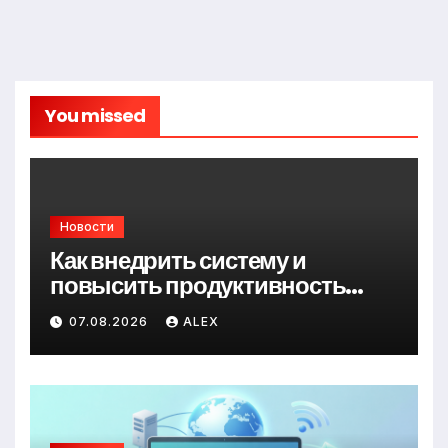
You missed
Новости
Как внедрить систему и
повысить продуктивность
сотрудников организуя
07.08.2026
ALEX
корпоративное питание