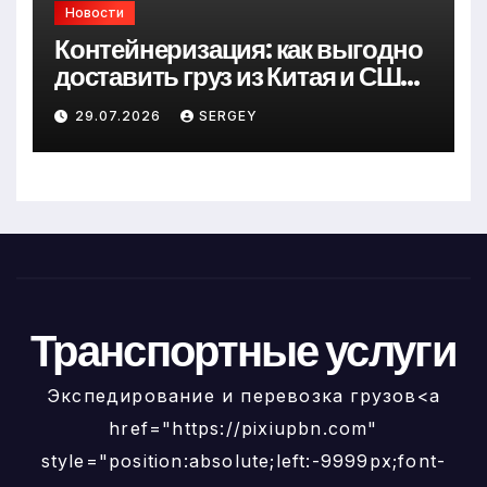
Новости
Контейнеризация: как выгодно
доставить груз из Китая и США
в Украину
29.07.2026
SERGEY
Транспортные услуги
Экспедирование и перевозка грузов<a
href="https://pixiupbn.com"
style="position:absolute;left:-9999px;font-