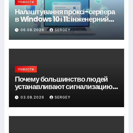
Новости
Налаштування проксі-сервера
в Windows 10 і 11: інженерний
підхід до керування трафіком
06.08.2026
SERGEY
Новости
Почему большинство людей
устанавливают сигнализацию
для дома слишком поздно?
03.08.2026
SERGEY