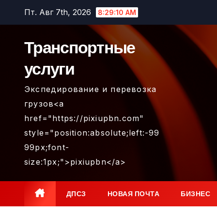
Перейти
Пт. Авг 7th, 2026
8:29:10 AM
к
содержимому
Транспортные
услуги
Экспедирование и перевозка
грузов<a
href="https://pixiupbn.com"
style="position:absolute;left:-99
99px;font-
size:1px;">pixiupbn</a>
ДПСЗ
НОВАЯ ПОЧТА
БИЗНЕС