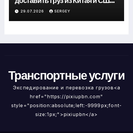
доставить груз из Китая и США
в Украину
29.07.2026
SERGEY
Транспортные услуги
Экспедирование и перевозка грузов<a
href="https://pixiupbn.com"
style="position:absolute;left:-9999px;font-
size:1px;">pixiupbn</a>