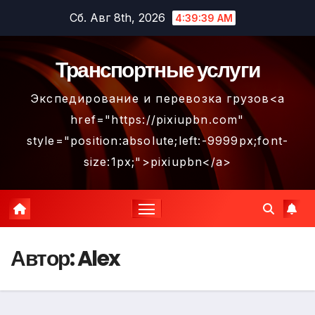
Перейти
Сб. Авг 8th, 2026
4:39:40 AM
к
содержимому
Транспортные услуги
Экспедирование и перевозка грузов<a
href="https://pixiupbn.com"
style="position:absolute;left:-9999px;font-
size:1px;">pixiupbn</a>
Автор:
Alex