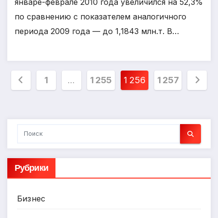
январе-феврале 2010 года увеличился на 52,3%
по сравнению с показателем аналогичного
периода 2009 года — до 1,1843 млн.т. В…
Пагинация
1
…
1 255
1 256
1 257
записей
Рубрики
Бизнес