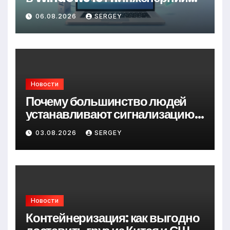
підхід до керування трафіком
06.08.2026
SERGEY
Новости
Почему большинство людей
устанавливают сигнализацию
для дома слишком поздно?
03.08.2026
SERGEY
Новости
Контейнеризация: как выгодно